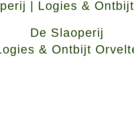
erij | Logies & Ontbij
De Slaoperij
Logies & Ontbijt Orvelt